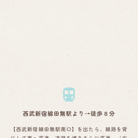
西武新宿線田無駅より→徒歩８分
【西武新宿線田無駅南口】を出たら、線路を背