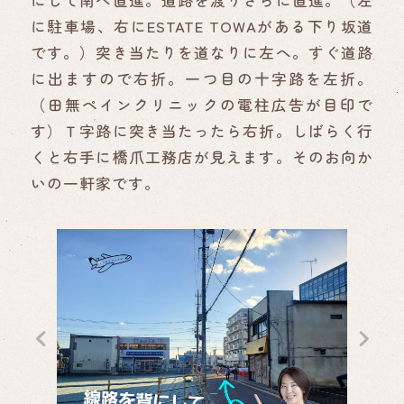
にして南へ直進。道路を渡りさらに直進。（左
に駐車場、右にESTATE TOWAがある下り坂道
です。）突き当たりを道なりに左へ。すぐ道路
に出ますので右折。一つ目の十字路を左折。
（田無ペインクリニックの電柱広告が目印で
す）Ｔ字路に突き当たったら右折。しばらく行
くと右手に橋爪工務店が見えます。そのお向か
いの一軒家です。