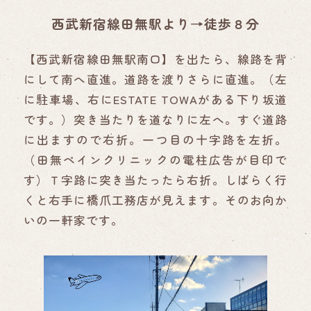
西武新宿線田無駅より→徒歩８分
【西武新宿線田無駅南口】を出たら、線路を背
にして南へ直進。道路を渡りさらに直進。（左
に駐車場、右にESTATE TOWAがある下り坂道
です。）突き当たりを道なりに左へ。すぐ道路
に出ますので右折。一つ目の十字路を左折。
（田無ペインクリニックの電柱広告が目印で
す）Ｔ字路に突き当たったら右折。しばらく行
くと右手に橋爪工務店が見えます。そのお向か
いの一軒家です。