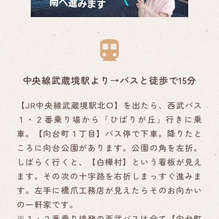
中央線武蔵境駅より→バスと徒歩で15分
【JR中央線武蔵境駅北口】を出たら、西武バス
１・２番乗り場から「ひばりが丘」行きに乗
車。【向台町１丁目】バス停で下車。降りたと
ころに向台公園があります。公園の角を左折。
しばらく行くと、【白樺村】という看板が見え
ます。その次の十字路を右折しまっすぐ進みま
す。左手に橋爪工務店が見えたらそのお向かい
の一軒家です。
※１・２番乗り場発の西武バスは全て【向台町